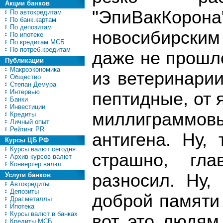
Акции банков
"ЭпиВакКорона
По автокредитам
По банк.картам
По депозитам
новосибирским
По ипотеке
По кредитам МСБ
По потреб.кредитам
даже не прошл
Публикации
Макроэкономика
из ветеринарии
Общество
Степан Демура
Интервью
пептидные, от 
Банки
Инвестиции
миллиграмм
Кредиты
Личный опыт
Рейтинг PR
антигена. Ну,
Курсы ЦБ РФ
Курсы валют сегодня
страшно, гл
Архив курсов валют
Конвертер валют
разносил. Ну,
Услуги банков
Автокредиты
Депозиты
доброй памяти 
Драг.металлы
Ипотека
Курсы валют в банках
вот это людям
Кредиты МСБ