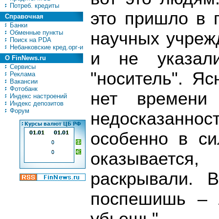
Потреб. кредиты
это пришло в 
Справочная
Банки
Обменные пункты
научных учреж
Поиск на PDA
Небанковские кред.орг-и
и не указал
О FinNews.ru
Сервисы
"носитель". Яс
Реклама
Вакансии
Фотобанк
нет времени
Индекс настроений
Индекс депозитов
Форум
недосказанност
особенно в си
оказываетс
раскрывали. В
поспешишь –