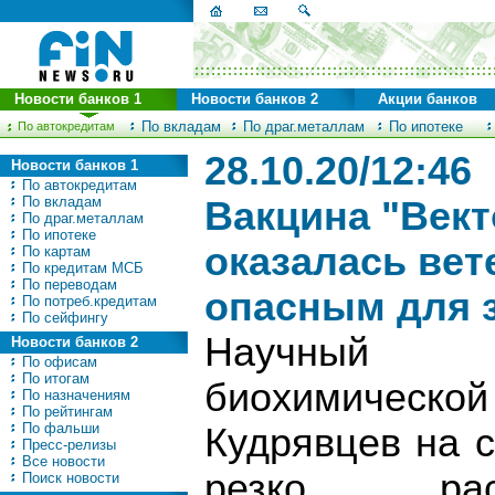
Новости банков 1
Новости банков 2
Акции банков
По вкладам
По драг.металлам
По ипотеке
По автокредитам
28.10.20/12:46
Новости банков 1
По автокредитам
По вкладам
Вакцина "Вект
По драг.металлам
По ипотеке
оказалась ве
По картам
По кредитам МСБ
По переводам
опасным для 
По потреб.кредитам
По сейфингу
Научный с
Новости банков 2
По офисам
По итогам
биохимическо
По назначениям
По рейтингам
По фальши
Кудрявцев на 
Пресс-релизы
Все новости
резко рас
Поиск новости