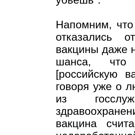
убьешь".
Напомним, что
отказались о
вакцины даже н
шанса, чт
[российскую в
говоря уже о л
из госслу
здравоохран
вакцина счит