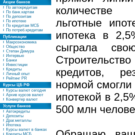
Акции банков
количестве 
По автокредитам
По банк.картам
По депозитам
льготные ипот
По ипотеке
По кредитам МСБ
По потреб.кредитам
ипотека в 2,
Публикации
Макроэкономика
сыграла сво
Общество
Степан Демура
Интервью
Строительство
Банки
Инвестиции
кредитов, ре
Кредиты
Личный опыт
Рейтинг PR
нормой смогли 
Курсы ЦБ РФ
Курсы валют сегодня
ипотекой в 2,5
Архив курсов валют
Конвертер валют
500 млн челове
Услуги банков
Автокредиты
Депозиты
Драг.металлы
Ипотека
Курсы валют в банках
Обращаю ваш
Кредиты МСБ