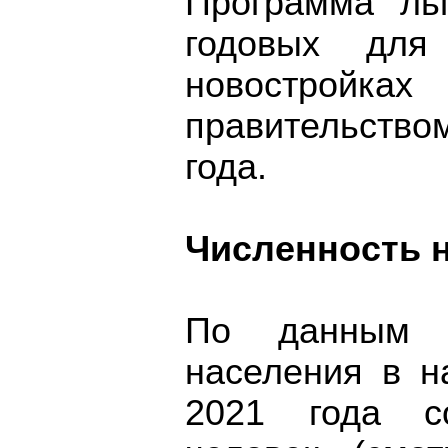
Программа ль
годовых для
новостройк
правительство
года.
Численность 
По данным "Р
населения в н
2021 года с