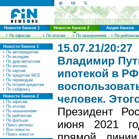
Новости банков 1
Новости банков 2
Акции банков
По офисам
По итогам
По назначениям
По рейтинга
15.07.21/20:27
Новости банков 1
По автокредитам
По вкладам
Владимир Пути
По драг.металлам
По ипотеке
ипотекой в РФ
По картам
По кредитам МСБ
По переводам
воспользоват
По потреб.кредитам
По сейфингу
человек. Этог
Новости банков 2
По офисам
По итогам
Президент Ро
По назначениям
По рейтингам
По фальши
июня 2021 го
Пресс-релизы
Все новости
прямой лини
Поиск новости