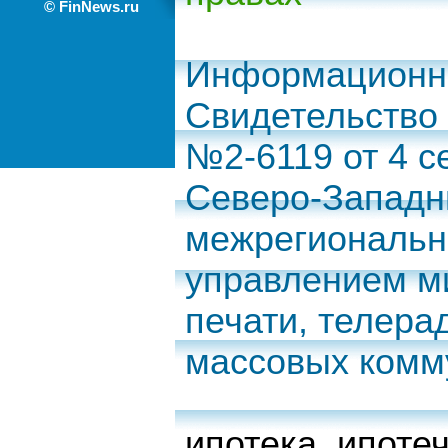
© FinNews.ru
Информационно
Свидетельство
№2-6119 от 4 с
Северо-Запад
межрегиональн
управлением м
печати, телера
массовых комм
ипотека
,
ипоте