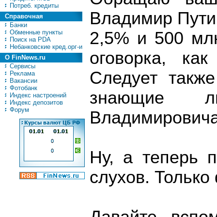
Потреб. кредиты
Владимир Пути
Справочная
Банки
Обменные пункты
2,5% и 500 млн
Поиск на PDA
Небанковские кред.орг-и
оговорка, как
О FinNews.ru
Сервисы
Следует также
Реклама
Вакансии
Фотобанк
знающие л
Индекс настроений
Индекс депозитов
Форум
Владимировича
Ну, а теперь 
слухов. Только