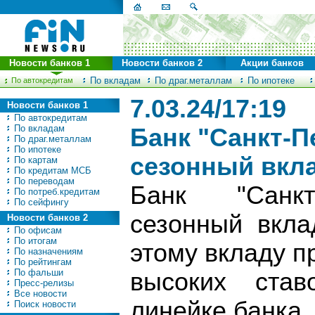
Новости банков 1
Новости банков 2
Акции банков
По вкладам
По драг.металлам
По ипотеке
По автокредитам
7.03.24/17:19
Новости банков 1
По автокредитам
По вкладам
Банк "Санкт-П
По драг.металлам
По ипотеке
сезонный вкла
По картам
По кредитам МСБ
По переводам
Банк "Санкт
По потреб.кредитам
По сейфингу
сезонный вкла
Новости банков 2
По офисам
По итогам
этому вкладу п
По назначениям
По рейтингам
По фальши
высоких став
Пресс-релизы
Все новости
линейке банка.
Поиск новости