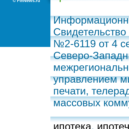
© FinNews.ru
Информационно
Свидетельство
№2-6119 от 4 с
Северо-Запад
межрегиональн
управлением м
печати, телера
массовых комм
ипотека
,
ипоте