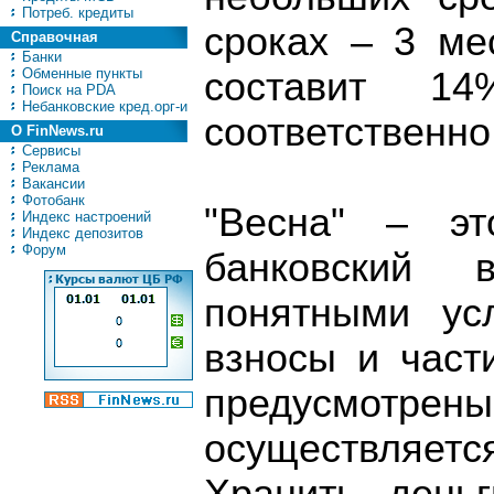
Потреб. кредиты
сроках – 3 ме
Справочная
Банки
Обменные пункты
составит 1
Поиск на PDA
Небанковские кред.орг-и
соответственно
О FinNews.ru
Сервисы
Реклама
Вакансии
Фотобанк
"Весна" – эт
Индекс настроений
Индекс депозитов
Форум
банковский
понятными ус
взносы и част
предусмотре
осуществляетс