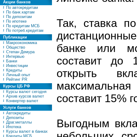
Акции банков
По автокредитам
По банк.картам
По депозитам
Так, ставка п
По ипотеке
По кредитам МСБ
По потреб.кредитам
дистанционны
Публикации
Макроэкономика
банке или м
Общество
Степан Демура
Интервью
составит до 
Банки
Инвестиции
открыть вк
Кредиты
Личный опыт
Рейтинг PR
максимальная 
Курсы ЦБ РФ
Курсы валют сегодня
составит 15% г
Архив курсов валют
Конвертер валют
Услуги банков
Автокредиты
Депозиты
Выгодным вкла
Драг.металлы
Ипотека
Курсы валют в банках
небольших сро
Кредиты МСБ