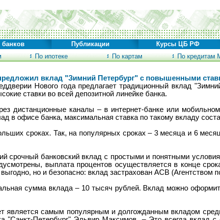
 банков
Публикации
Курсы ЦБ РФ
м
По ипотеке
По картам
По кредитам 
 предложил вклад "Зимний Петербург" с повышенными став
еддверии Нового года предлагает традиционный вклад "Зимний
сокие ставки во всей депозитной линейке банка.
ерез дистанционные каналы – в интернет-банке или мобильном
ад в офисе банка, максимальная ставка по такому вкладу сост
ьших сроках. Так, на популярных сроках – 3 месяца и 6 месяц
кий срочный банковский вклад с простыми и понятными услови
дусмотрены, выплата процентов осуществляется в конце срока
 выгодно, но и безопасно: вклад застрахован АСВ (Агентством п
льная сумма вклада – 10 тысяч рублей. Вклад можно оформить
лет является самым популярным и долгожданным вкладом среди
ка "Санкт-Петербург" Эльвир Максимов. – Это всегда вклад с