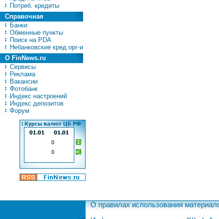
Потреб. кредиты
Справочная
Банки
Обменные пункты
Поиск на PDA
Небанковские кред.орг-и
О FinNews.ru
Сервисы
Реклама
Вакансии
Фотобанк
Индекс настроений
Индекс депозитов
Форум
О правилах использования материал