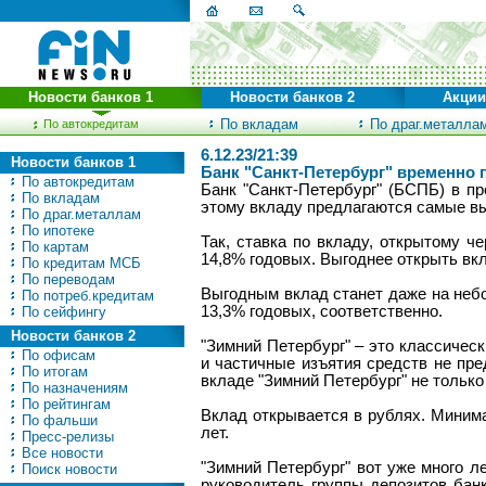
Новости банков 1
Новости банков 2
Акции
По вкладам
По драг.металла
По автокредитам
6.12.23/21:39
Новости банков 1
Банк "Санкт-Петербург" временно
По автокредитам
Банк "Санкт-Петербург" (БСПБ) в пр
По вкладам
этому вкладу предлагаются самые вы
По драг.металлам
По ипотеке
Так, ставка по вкладу, открытому ч
По картам
14,8% годовых. Выгоднее открыть вкл
По кредитам МСБ
По переводам
Выгодным вклад станет даже на небол
По потреб.кредитам
13,3% годовых, соответственно.
По сейфингу
Новости банков 2
"Зимний Петербург" – это классичес
По офисам
и частичные изъятия средств не пре
По итогам
вкладе "Зимний Петербург" не только
По назначениям
По рейтингам
Вклад открывается в рублях. Минима
По фальши
лет.
Пресс-релизы
Все новости
"Зимний Петербург" вот уже много 
Поиск новости
руководитель группы депозитов бан