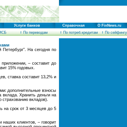
Услуги банков
Справочная
О FinNews.ru
МСБ
По переводам
По потреб.кредитам
По сейфингу
ками
 Петербург". На сегодня по
 приложении, – составит до
авит 15% годовых.
ев, ставка составит 13,2% и
ями: дополнительные взносы
 вклада. Хранить деньги на
о страхованию вкладов).
 на срок от 3 месяцев до 5
 наших клиентов, – говорит
 самой выгодной процентной