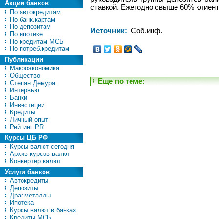
Акции банков
ставкой. Ежегодно свыше 60% клиент
По автокредитам
По банк.картам
По депозитам
Источник:
Соб.инф.
По ипотеке
По кредитам МСБ
По потреб.кредитам
Публикации
Макроэкономика
Общество
Еще по теме:
Степан Демура
Интервью
Банки
Инвестиции
Кредиты
Личный опыт
Рейтинг PR
Курсы ЦБ РФ
Курсы валют сегодня
Архив курсов валют
Конвертер валют
Услуги банков
Автокредиты
Депозиты
Драг.металлы
Ипотека
Курсы валют в банках
Кредиты МСБ