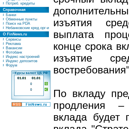
Потреб. кредиты
дополнительн
Справочная
Банки
Обменные пункты
изъятия сред
Поиск на PDA
Небанковские кред.орг-и
выплата проц
О FinNews.ru
Сервисы
конце срока в
Реклама
Вакансии
Фотобанк
изъятие ср
Индекс настроений
Индекс депозитов
Форум
востребования"
По вкладу пре
продления –
вклада будет 