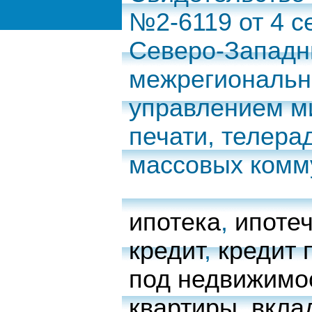
№2-6119 от 4 с
Северо-Запад
межрегиональн
управлением м
печати, телера
массовых комм
ипотека
,
ипоте
кредит
,
кредит 
под недвижимо
квартиры
,
вкла