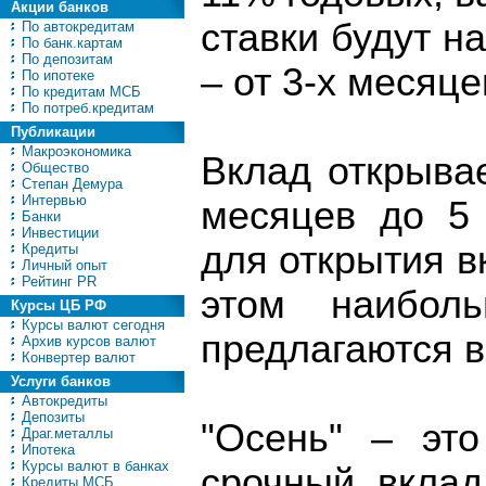
Акции банков
ставки будут н
По автокредитам
По банк.картам
По депозитам
– от 3-х месяце
По ипотеке
По кредитам МСБ
По потреб.кредитам
Публикации
Макроэкономика
Вклад открывае
Общество
Степан Демура
Интервью
месяцев до 5
Банки
Инвестиции
для открытия в
Кредиты
Личный опыт
Рейтинг PR
этом наибол
Курсы ЦБ РФ
Курсы валют сегодня
предлагаются в
Архив курсов валют
Конвертер валют
Услуги банков
Автокредиты
Депозиты
"Осень" – это
Драг.металлы
Ипотека
Курсы валют в банках
срочный вклад
Кредиты МСБ