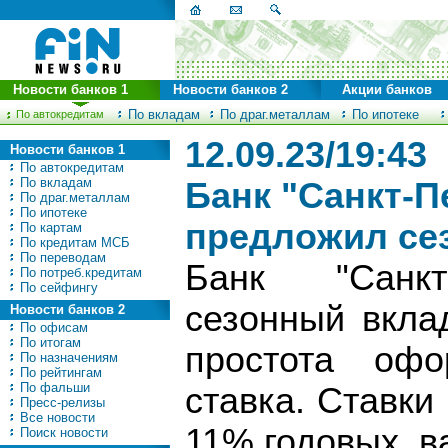
Новости банков 1
Новости банков 2
Акции банков
По вкладам
По драг.металлам
По ипотеке
По автокредитам
12.09.23/19:43
Новости банков 1
По автокредитам
По вкладам
Банк "Санкт-П
По драг.металлам
По ипотеке
предложил се
По картам
По кредитам МСБ
По переводам
Банк "Санкт-
По потреб.кредитам
По сейфингу
сезонный вкла
Новости банков 2
По офисам
По итогам
простота оф
По назначениям
По рейтингам
По фальши
ставка. Ставки 
Пресс-релизы
Все новости
11% годовых, в
Поиск новости