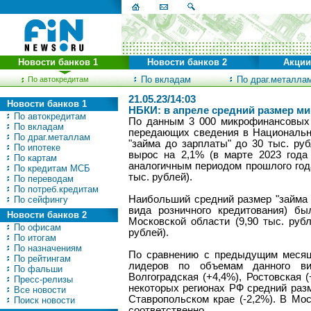
Новости банков 1
Новости банков 2
Акции
По вкладам
По драг.металла
По автокредитам
21.05.23/14:03
Новости банков 1
НБКИ: в апреле средний размер ми
По автокредитам
По данным 3 000 микрофинансовых 
По вкладам
передающих сведения в Национально
По драг.металлам
"займа до зарплаты" до 30 тыс. ру
По ипотеке
вырос на 2,1% (в марте 2023 года
По картам
аналогичным периодом прошлого года 
По кредитам МСБ
тыс. рублей).
По переводам
По потреб.кредитам
Наибольший средний размер "займа 
По сейфингу
вида розничного кредитования) бы
Новости банков 2
Московской области (9,90 тыс. рубл
По офисам
рублей).
По итогам
По назначениям
По сравнению с предыдущим месяце
По рейтингам
лидеров по объемам данного вид
По фальши
Волгоградская (+4,4%), Ростовская 
Пресс-релизы
некоторых регионах РФ средний разме
Все новости
Ставропольском крае (-2,2%). В Мо
Поиск новости
соответственно.