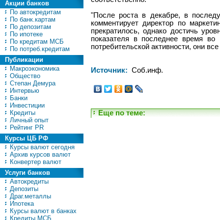
Акции банков
По автокредитам
"После роста в декабре, в послед
По банк.картам
комментирует директор по маркети
По депозитам
прекратилось, однако достичь уров
По ипотеке
показателя в последнее время во
По кредитам МСБ
потребительской активности, они вс
По потреб.кредитам
Публикации
Макроэкономика
Источник:
Соб.инф.
Общество
Степан Демура
Интервью
Банки
Инвестиции
Кредиты
Еще по теме:
Личный опыт
Рейтинг PR
Курсы ЦБ РФ
Курсы валют сегодня
Архив курсов валют
Конвертер валют
Услуги банков
Автокредиты
Депозиты
Драг.металлы
Ипотека
Курсы валют в банках
Кредиты МСБ