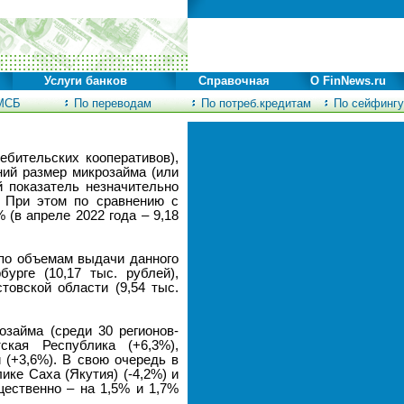
Услуги банков
Справочная
О FinNews.ru
МСБ
По переводам
По потреб.кредитам
По сейфингу
бительских кооперативов),
ний размер микрозайма (или
й показатель незначительно
. При этом по сравнению с
 (в апреле 2022 года – 9,18
 по объемам выдачи данного
урге (10,17 тыс. рублей),
товской области (9,54 тыс.
займа (среди 30 регионов-
ская Республика (+6,3%),
й (+3,6%). В свою очередь в
ике Саха (Якутия) (-4,2%) и
щественно – на 1,5% и 1,7%