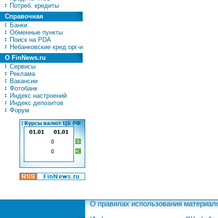
Потреб. кредиты
Справочная
Банки
Обменные пункты
Поиск на PDA
Небанковские кред.орг-и
О FinNews.ru
Сервисы
Реклама
Вакансии
Фотобанк
Индекс настроений
Индекс депозитов
Форум
О правилах использования материал