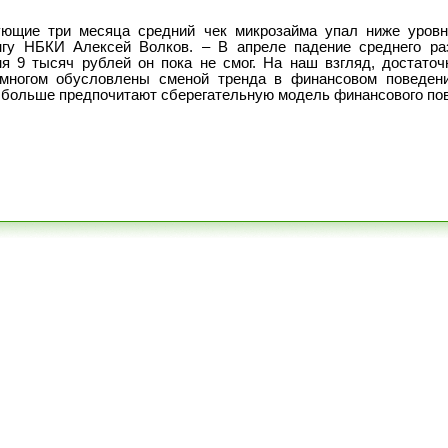
ующие три месяца средний чек микрозайма упал ниже уровн
нгу НБКИ Алексей Волков. – В апреле падение среднего ра
ня 9 тысяч рублей он пока не смог. На наш взгляд, достаточ
 многом обусловлены сменой тренда в финансовом поведени
е больше предпочитают сберегательную модель финансового пов