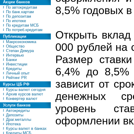
Акции банков
8,5% годовых в
По автокредитам
По банк.картам
По депозитам
По ипотеке
По кредитам МСБ
По потреб.кредитам
Открыть вклад
Публикации
Макроэкономика
000 рублей на с
Общество
Степан Демура
Интервью
Размер ставки
Банки
Инвестиции
6,4% до 8,5% 
Кредиты
Личный опыт
Рейтинг PR
зависит от ср
Курсы ЦБ РФ
Курсы валют сегодня
денежных ср
Архив курсов валют
Конвертер валют
уровень ста
Услуги банков
Автокредиты
Депозиты
оформлении вк
Драг.металлы
Ипотека
Курсы валют в банках
Кредиты МСБ