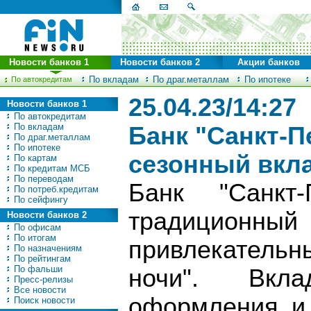
Новости банков 1
Новости банков 2
Акции банков
По вкладам
По драг.металлам
По ипотеке
По автокредитам
25.04.23/14:27
Новости банков 1
По автокредитам
По вкладам
Банк "Санкт-П
По драг.металлам
По ипотеке
сезонный вкл
По картам
По кредитам МСБ
По переводам
Банк "Санкт-
По потреб.кредитам
По сейфингу
традиционн
Новости банков 2
По офисам
По итогам
привлекатель
По назначениям
По рейтингам
По фальши
ночи". Вкл
Пресс-релизы
Все новости
оформления и
Поиск новости