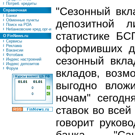
Потреб. кредиты
"Сезонный вкл
Справочная
Банки
Обменные пункты
депозитной л
Поиск на PDA
Небанковские кред.орг-и
статистике БС
О FinNews.ru
Сервисы
оформивших д
Реклама
Вакансии
Фотобанк
сезонный вкла
Индекс настроений
Индекс депозитов
Форум
вкладов, возм
выгодно влож
ночам" сегодн
ставок во всей
говорит руков