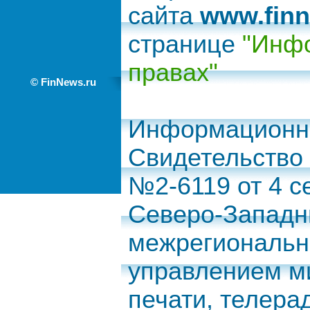
сайта
www.finn
странице
"Инфо
правах"
© FinNews.ru
Информационно
Свидетельство
№2-6119 от 4 с
Северо-Запад
межрегиональн
управлением м
печати, телера