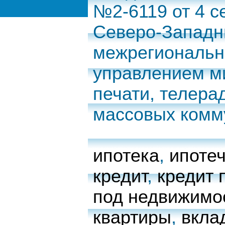
№2-6119 от 4 с
Северо-Запад
межрегиональн
управлением м
печати, телера
массовых комм
ипотека
,
ипоте
кредит
,
кредит 
под недвижимо
квартиры
,
вкла