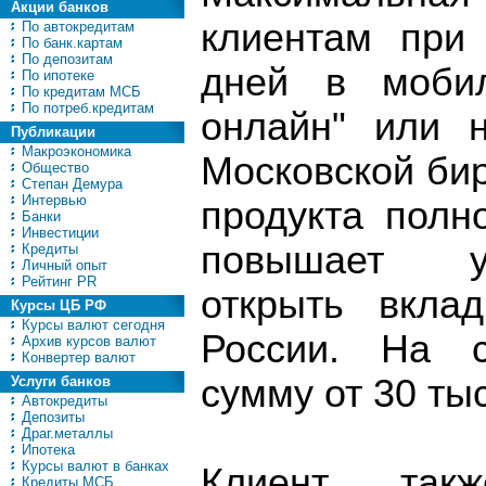
Акции банков
клиентам при
По автокредитам
По банк.картам
По депозитам
дней в моби
По ипотеке
По кредитам МСБ
По потреб.кредитам
онлайн" или 
Публикации
Макроэкономика
Московской би
Общество
Степан Демура
Интервью
продукта полн
Банки
Инвестиции
повышает уд
Кредиты
Личный опыт
Рейтинг PR
открыть вкла
Курсы ЦБ РФ
Курсы валют сегодня
России. На с
Архив курсов валют
Конвертер валют
сумму от 30 тыс
Услуги банков
Автокредиты
Депозиты
Драг.металлы
Ипотека
Курсы валют в банках
Клиент та
Кредиты МСБ