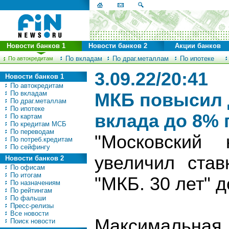
Новости банков 1
Новости банков 2
Акции банков
По вкладам
По драг.металлам
По ипотеке
По автокредитам
3.09.22/20:41
Новости банков 1
По автокредитам
По вкладам
МКБ повысил 
По драг.металлам
По ипотеке
вклада до 8%
По картам
По кредитам МСБ
По переводам
"Московский 
По потреб.кредитам
По сейфингу
увеличил став
Новости банков 2
По офисам
По итогам
"МКБ. 30 лет" 
По назначениям
По рейтингам
По фальши
Пресс-релизы
Все новости
Максимальна
Поиск новости