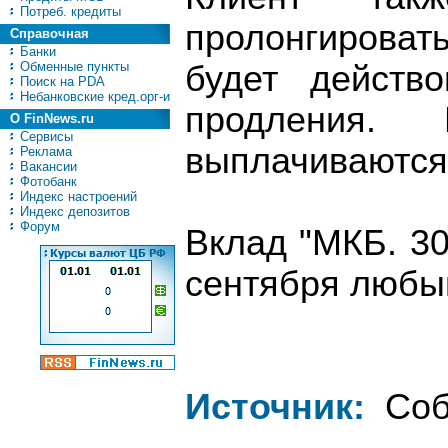
Потреб. кредиты
пролонгировать
Справочная
Банки
Обменные пункты
будет действ
Поиск на PDA
Небанковские кред.орг-и
продления. 
О FinNews.ru
Сервисы
выплачиваются 
Реклама
Вакансии
Фотобанк
Индекс настроений
Индекс депозитов
Форум
Вклад "МКБ. 30
сентября любы
Источник:
Соб