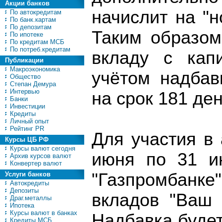
Акции банков
начислит на "
По автокредитам
По банк.картам
По депозитам
Таким образом
По ипотеке
По кредитам МСБ
По потреб.кредитам
вкладу с кап
Публикации
Макроэкономика
учётом надбав
Общество
Степан Демура
Интервью
на срок 181 ден
Банки
Инвестиции
Кредиты
Личный опыт
Рейтинг PR
Для участия в 
Курсы ЦБ РФ
Курсы валют сегодня
июня по 31 и
Архив курсов валют
Конвертер валют
"Газпромбанк
Услуги банков
Автокредиты
Депозиты
вкладов "Ваш 
Драг.металлы
Ипотека
Курсы валют в банках
Надбавка буде
Кредиты МСБ