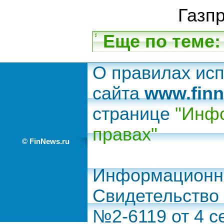
Газпр
Еще по теме:
О правилах ис
сайта
www.finn
странице
"Инфо
правах"
© FinNews.ru
Информационно
Свидетельство
№2-6119 от 4 с