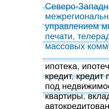
Северо-Запад
межрегиональн
управлением м
печати, телера
массовых комм
ипотека
,
ипоте
кредит
,
кредит 
под недвижимо
квартиры
,
вкла
автокредитова