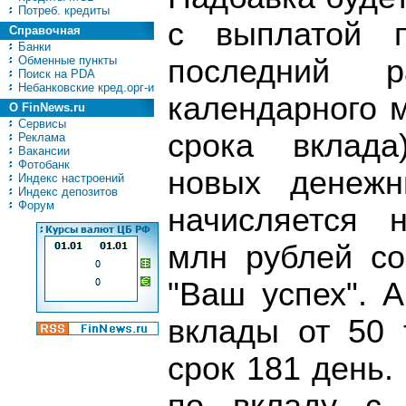
Потреб. кредиты
с выплатой п
Справочная
Банки
Обменные пункты
последний 
Поиск на PDA
Небанковские кред.орг-и
календарного 
О FinNews.ru
Сервисы
срока вклада
Реклама
Вакансии
Фотобанк
новых денежн
Индекс настроений
Индекс депозитов
Форум
начисляется н
млн рублей со
"Ваш успех". 
вклады от 50 
срок 181 день.