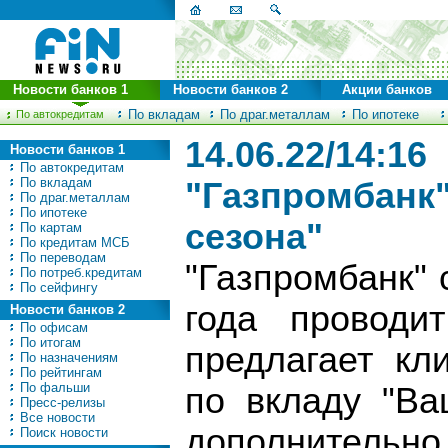
Новости банков 1
Новости банков 2
Акции банков
По вкладам
По драг.металлам
По ипотеке
По автокредитам
14.06.22/14:16
Новости банков 1
По автокредитам
По вкладам
"Газпромбанк"
По драг.металлам
По ипотеке
сезона"
По картам
По кредитам МСБ
По переводам
"Газпромбанк" 
По потреб.кредитам
По сейфингу
года проводи
Новости банков 2
По офисам
По итогам
предлагает кл
По назначениям
По рейтингам
По фальши
по вкладу "Ва
Пресс-релизы
Все новости
дополнительно
Поиск новости