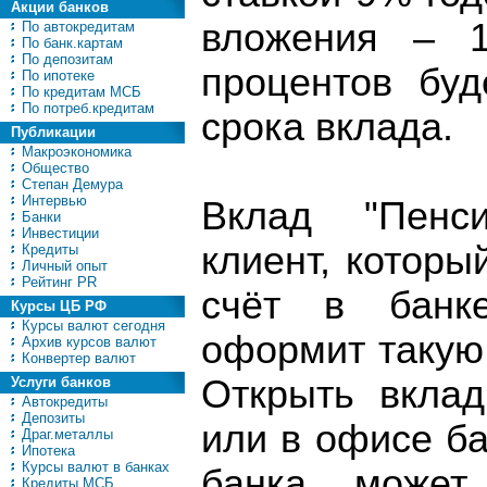
Акции банков
вложения – 1
По автокредитам
По банк.картам
По депозитам
процентов буд
По ипотеке
По кредитам МСБ
По потреб.кредитам
срока вклада.
Публикации
Макроэкономика
Общество
Степан Демура
Интервью
Вклад "Пенс
Банки
Инвестиции
клиент, которы
Кредиты
Личный опыт
Рейтинг PR
счёт в банке
Курсы ЦБ РФ
Курсы валют сегодня
оформит такую 
Архив курсов валют
Конвертер валют
Открыть вклад
Услуги банков
Автокредиты
Депозиты
или в офисе ба
Драг.металлы
Ипотека
Курсы валют в банках
банка, може
Кредиты МСБ