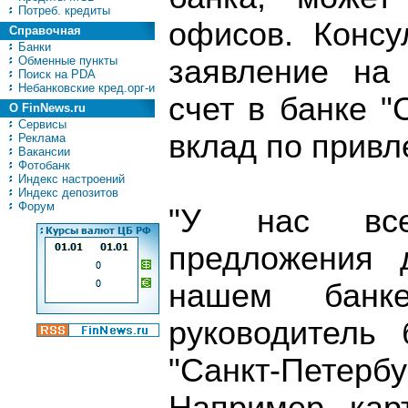
Потреб. кредиты
офисов. Консу
Справочная
Банки
Обменные пункты
заявление на
Поиск на PDA
Небанковские кред.орг-и
счет в банке "
О FinNews.ru
Сервисы
вклад по привл
Реклама
Вакансии
Фотобанк
Индекс настроений
Индекс депозитов
Форум
"У нас все
предложения 
нашем банк
руководитель 
"Санкт-Петерб