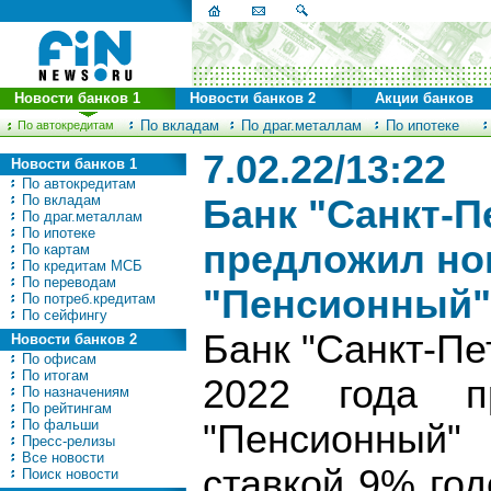
Новости банков 1
Новости банков 2
Акции банков
По вкладам
По драг.металлам
По ипотеке
По автокредитам
7.02.22/13:22
Новости банков 1
По автокредитам
По вкладам
Банк "Санкт-П
По драг.металлам
По ипотеке
предложил но
По картам
По кредитам МСБ
По переводам
"Пенсионный"
По потреб.кредитам
По сейфингу
Банк "Санкт-Пе
Новости банков 2
По офисам
По итогам
2022 года п
По назначениям
По рейтингам
По фальши
"Пенсионный"
Пресс-релизы
Все новости
ставкой 9% го
Поиск новости