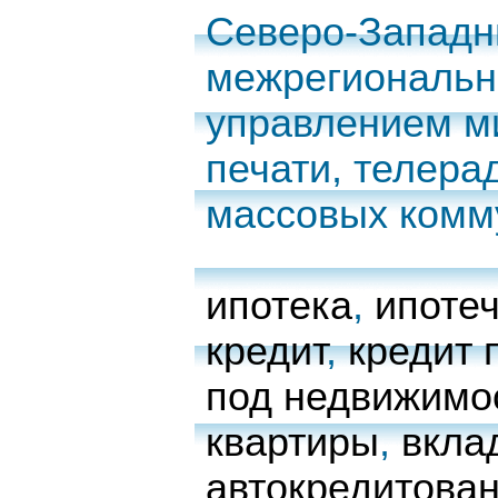
Северо-Запад
межрегиональн
управлением м
печати, телера
массовых комм
ипотека
,
ипоте
кредит
,
кредит 
под недвижимо
квартиры
,
вкла
автокредитова