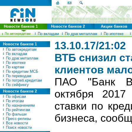
Новости банков 1
Новости банков 2
Акции банков
По вкладам
По драг.металлам
По ипотеке
По автокредитам
13.10.17/21:02
Новости банков 1
По автокредитам
По вкладам
ВТБ снизил ст
По драг.металлам
По ипотеке
клиентов мало
По картам
По кредитам МСБ
По переводам
ПАО "Банк ВТ
По потреб.кредитам
По сейфингу
октября 2017
Новости банков 2
По офисам
По итогам
ставки по кре
По назначениям
По рейтингам
По фальши
бизнеса, сообщ
Пресс-релизы
Все новости
Поиск новости