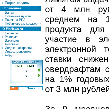
Потреб. кредиты
от 4 млн руб
Справочная
Банки
Обменные пункты
среднем на 1
Поиск на PDA
Небанковские кред.орг-и
продукта для
О FinNews.ru
Сервисы
участие в эл
Реклама
Вакансии
Фотобанк
электронной 
Индекс настроений
Индекс депозитов
Форум
ставки сниже
овердрафтам с
на 1% годовых
от 3 млн рублей