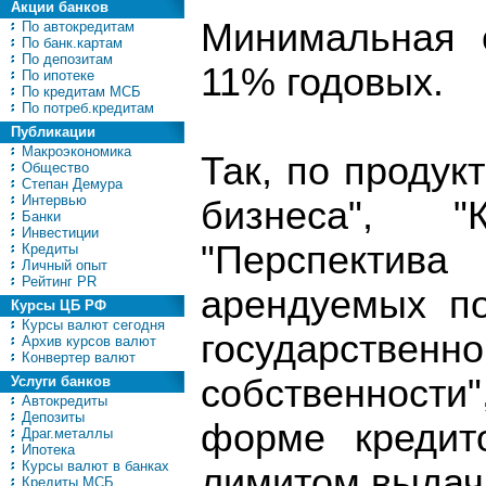
Акции банков
Минимальная с
По автокредитам
По банк.картам
По депозитам
11% годовых.
По ипотеке
По кредитам МСБ
По потреб.кредитам
Публикации
Макроэкономика
Так, по продук
Общество
Степан Демура
Интервью
бизнеса", "К
Банки
Инвестиции
"Перспектива
Кредиты
Личный опыт
Рейтинг PR
арендуемых п
Курсы ЦБ РФ
Курсы валют сегодня
государственн
Архив курсов валют
Конвертер валют
собственност
Услуги банков
Автокредиты
Депозиты
форме кредит
Драг.металлы
Ипотека
Курсы валют в банках
лимитом выдач
Кредиты МСБ