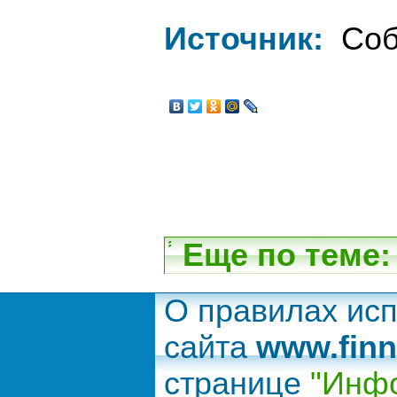
Источник:
Соб
Еще по теме:
О правилах ис
сайта
www.finn
странице
"Инфо