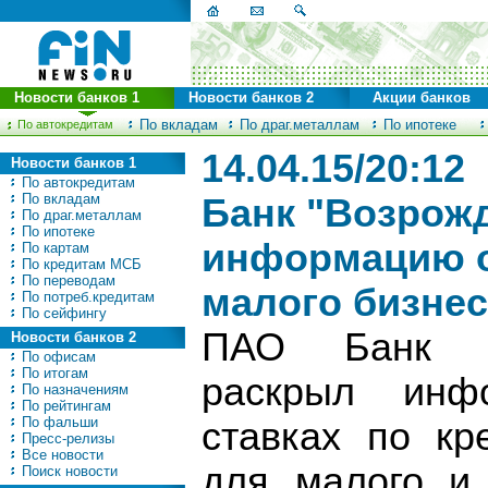
Новости банков 1
Новости банков 2
Акции банков
По вкладам
По драг.металлам
По ипотеке
По автокредитам
14.04.15/20:12
Новости банков 1
По автокредитам
По вкладам
Банк "Возрож
По драг.металлам
По ипотеке
информацию о
По картам
По кредитам МСБ
По переводам
малого бизнес
По потреб.кредитам
По сейфингу
ПАО Банк "В
Новости банков 2
По офисам
По итогам
раскрыл инф
По назначениям
По рейтингам
По фальши
ставках по кр
Пресс-релизы
Все новости
для малого и 
Поиск новости