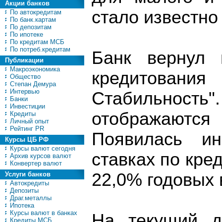
Акции банков
стало известно 
По автокредитам
По банк.картам
По депозитам
По ипотеке
По кредитам МСБ
По потреб.кредитам
Банк вернул 
Публикации
Макроэкономика
кредитова
Общество
Степан Демура
Интервью
Стабильность
Банки
Инвестиции
отображают
Кредиты
Личный опыт
Рейтинг PR
Появилась и
Курсы ЦБ РФ
Курсы валют сегодня
ставках по кред
Архив курсов валют
Конвертер валют
22,0% годовых 
Услуги банков
Автокредиты
Депозиты
Драг.металлы
Ипотека
Курсы валют в банках
На текущий д
Кредиты МСБ