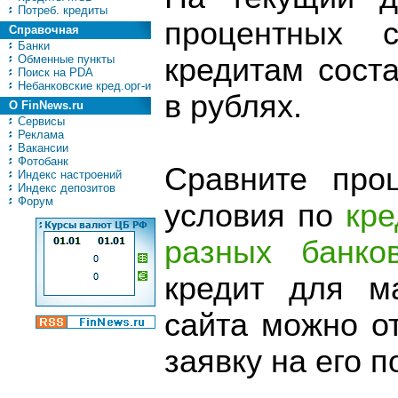
Потреб. кредиты
процентных 
Справочная
Банки
Обменные пункты
кредитам сост
Поиск на PDA
Небанковские кред.орг-и
в рублях.
О FinNews.ru
Сервисы
Реклама
Вакансии
Фотобанк
Сравните про
Индекс настроений
Индекс депозитов
Форум
условия по
кре
разных банко
кредит для м
сайта можно о
заявку на его п