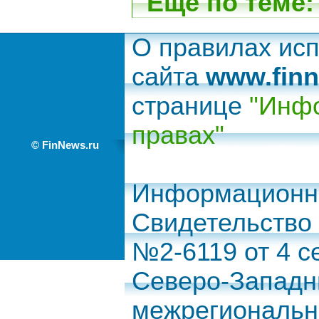
Еще по теме:
О правилах ис
сайта
www.finn
странице
"Инфо
правах"
© FinNews.ru
Информационно
Свидетельство
№2-6119 от 4 с
Северо-Запад
межрегиональн